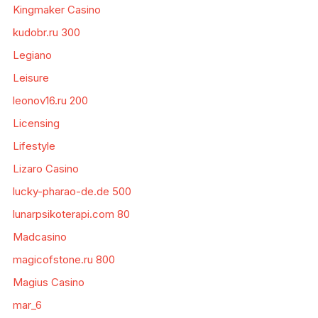
Kingmaker Casino
kudobr.ru 300
Legiano
Leisure
leonov16.ru 200
Licensing
Lifestyle
Lizaro Casino
lucky-pharao-de.de 500
lunarpsikoterapi.com 80
Madcasino
magicofstone.ru 800
Magius Casino
mar_6