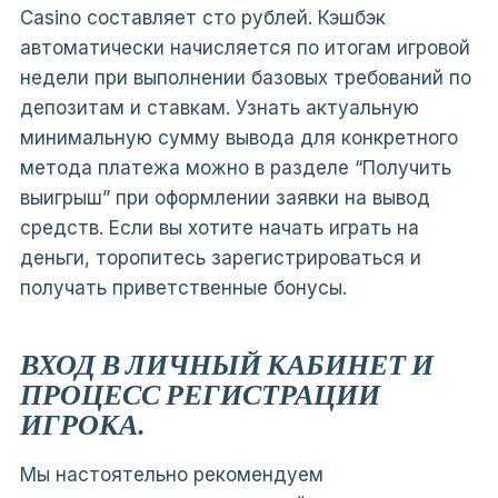
Casino составляет сто рублей. Кэшбэк
автоматически начисляется по итогам игровой
недели при выполнении базовых требований по
депозитам и ставкам. Узнать актуальную
минимальную сумму вывода для конкретного
метода платежа можно в разделе “Получить
выигрыш” при оформлении заявки на вывод
средств. Если вы хотите начать играть на
деньги, торопитесь зарегистрироваться и
получать приветственные бонусы.
ВХОД В ЛИЧНЫЙ КАБИНЕТ И
ПРОЦЕСС РЕГИСТРАЦИИ
ИГРОКА.
Мы настоятельно рекомендуем