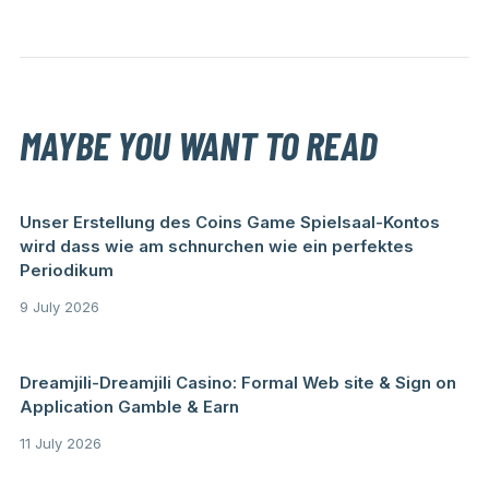
MAYBE YOU WANT TO READ
Unser Erstellung des Coins Game Spielsaal-Kontos
wird dass wie am schnurchen wie ein perfektes
Periodikum
9 July 2026
Dreamjili-Dreamjili Casino: Formal Web site & Sign on
Application Gamble & Earn
11 July 2026