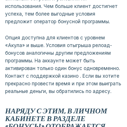
использования. Чем больше клиент достигнет
успеха, тем более выгодные условия
предложит оператор бонусной программы.
Опция доступна для клиентов с уровнем
«Акула» и выше. Условия отыгрыша релоад-
бонусов аналогичны другим предложениям
программы. На аккаунте может быть
активирован только один бонус одновременно.
Контакт с поддержкой казино . Если вы хотите
прекрасно провести время и при этом выиграть
реальные деньги, вы обратились по адресу.
НАРЯДУ С ЭТИМ, В ЛИЧНОМ
КАБИНЕТЕ В РАЗДЕЛЕ
«БОНУСЫ» ОТОБРАЖАЕТСЯ