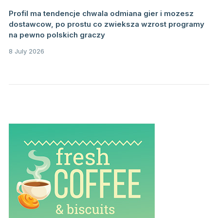
Profil ma tendencje chwala odmiana gier i mozesz
dostawcow, po prostu co zwieksza wzrost programy
na pewno polskich graczy
8 July 2026