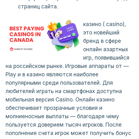
страниц сайта.
казино ( casino),
это новейший
бренд в сфере
онлайн азартных
игр, появившийся
на российском рынке. Игровые аппараты от —
Play и в казино являются наиболее
популярными среди пользователей. Для
любителей играть на смартфонах доступна
мобильная версия Casino. Онлайн казино
обеспечивает прозрачные условия и
молниеносные выплаты — благодаря чему
пользуется доверием тысяч игроков. После
пополнения счета игрок может получить бонус