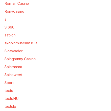
Roman Casino
Ronycasino
s
S 660
sat-ch
skopinmuseum.ru a
Slotsvader
Spingranny Casino
Spinmama
Spinsweet
Sport
texts
textsHU
textslp