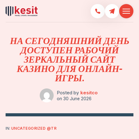
НА СЕГОДНЯШНИЙ ДЕНЬ
ДОСТУПЕН РАБОЧИЙ
ЗЕРКАЛЬНЫЙ САЙТ
КАЗИНО ДЛЯ ОНЛАЙН-
ИГРЫ.
Posted by
kesitco
on
30 June 2026
IN:
UNCATEGORIZED @TR