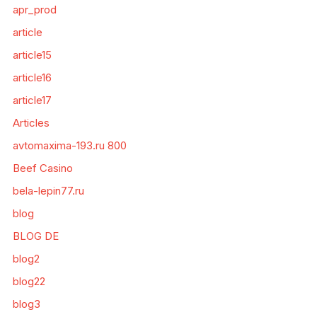
apr_prod
article
article15
article16
article17
Articles
avtomaxima-193.ru 800
Beef Casino
bela-lepin77.ru
blog
BLOG DE
blog2
blog22
blog3