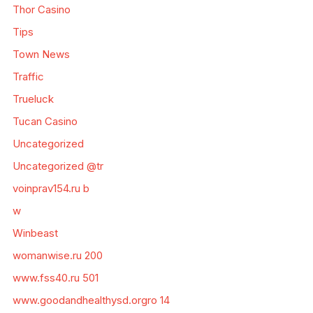
Thor Casino
Tips
Town News
Traffic
Trueluck
Tucan Casino
Uncategorized
Uncategorized @tr
voinprav154.ru b
w
Winbeast
womanwise.ru 200
www.fss40.ru 501
www.goodandhealthysd.orgro 14