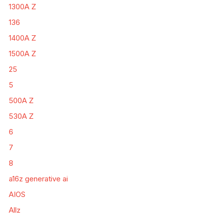
1300A Z
136
1400A Z
1500A Z
25
5
500A Z
530A Z
6
7
8
a16z generative ai
AIOS
Allz