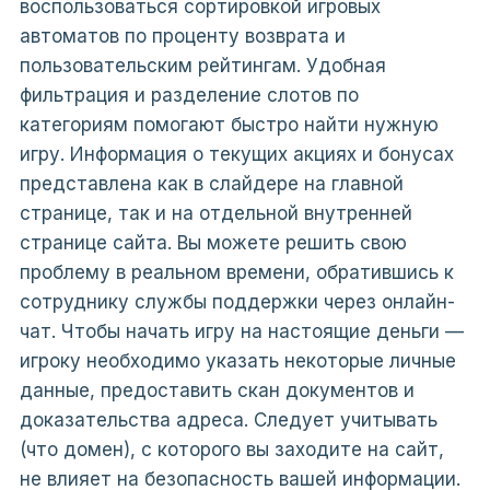
воспользоваться сортировкой игровых
автоматов по проценту возврата и
пользовательским рейтингам. Удобная
фильтрация и разделение слотов по
категориям помогают быстро найти нужную
игру. Информация о текущих акциях и бонусах
представлена как в слайдере на главной
странице, так и на отдельной внутренней
странице сайта. Вы можете решить свою
проблему в реальном времени, обратившись к
сотруднику службы поддержки через онлайн-
чат. Чтобы начать игру на настоящие деньги —
игроку необходимо указать некоторые личные
данные, предоставить скан документов и
доказательства адреса. Следует учитывать
(что домен), с которого вы заходите на сайт,
не влияет на безопасность вашей информации.