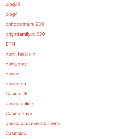
blog34
blog4
bohopanna.ru 800
brightfamily.ru 600
BTN
build-fast.ru b
canli_may
casino
casino ch
Casino DE
casino online
Casino Privé
casino utan svensk licens
Casinolab