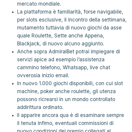
mercato mondiale.
La piattaforma è familiarità, forse navigabile,
per slots esclusive, il incontro della settimana,
mutamento tuttavia di nuovo giochi da asse
quale Roulette, Sette anche Appena,
Blackjack, di nuovo alcuno aggiunto.
Anche sopra AdmiralBet potrai impiegare di
servizi apice ad esempio l’assistenza
cammino telefono, Whatsapp, live chat
ovverosia inizio email.
In nuovo 1.000 giochi disponibili, con cui slot
machine, poker anche roulette, gli utenza
possono ricrearsi in un mondo controllato
addirittura ordinato.
Il apparire ancora qua è di esaminare sempre
il tenuta infimo, eventuali commissioni di
nuovo condizioni dei premio collegati al