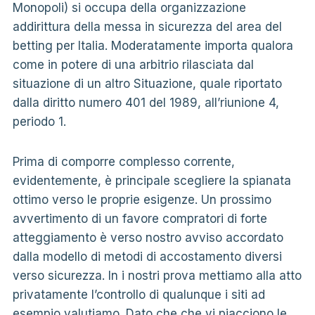
Monopoli) si occupa della organizzazione
addirittura della messa in sicurezza del area del
betting per Italia. Moderatamente importa qualora
come in potere di una arbitrio rilasciata dal
situazione di un altro Situazione, quale riportato
dalla diritto numero 401 del 1989, all’riunione 4,
periodo 1.
Prima di comporre complesso corrente,
evidentemente, è principale scegliere la spianata
ottimo verso le proprie esigenze. Un prossimo
avvertimento di un favore compratori di forte
atteggiamento è verso nostro avviso accordato
dalla modello di metodi di accostamento diversi
verso sicurezza. In i nostri prova mettiamo alla atto
privatamente l’controllo di qualunque i siti ad
esempio valutiamo. Dato che che vi piacciono le