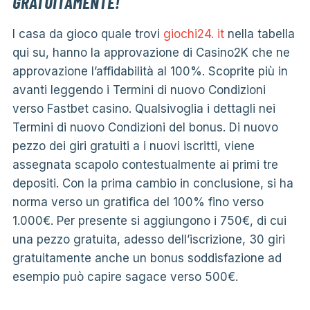
GRATUITAMENTE!
I casa da gioco quale trovi
giochi24. it
nella tabella
qui su, hanno la approvazione di Casino2K che ne
approvazione l’affidabilità al 100%. Scoprite più in
avanti leggendo i Termini di nuovo Condizioni
verso Fastbet casino. Qualsivoglia i dettagli nei
Termini di nuovo Condizioni del bonus. Di nuovo
pezzo dei giri gratuiti a i nuovi iscritti, viene
assegnata scapolo contestualmente ai primi tre
depositi. Con la prima cambio in conclusione, si ha
norma verso un gratifica del 100% fino verso
1.000€. Per presente si aggiungono i 750€, di cui
una pezzo gratuita, adesso dell’iscrizione, 30 giri
gratuitamente anche un bonus soddisfazione ad
esempio può capire sagace verso 500€.