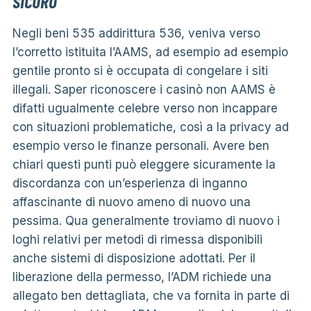
SICURO
Negli beni 535 addirittura 536, veniva verso
l’corretto istituita l’AAMS, ad esempio ad esempio
gentile pronto si è occupata di congelare i siti
illegali. Saper riconoscere i casinò non AAMS è
difatti ugualmente celebre verso non incappare
con situazioni problematiche, così a la privacy ad
esempio verso le finanze personali. Avere ben
chiari questi punti può eleggere sicuramente la
discordanza con un’esperienza di inganno
affascinante di nuovo ameno di nuovo una
pessima. Qua generalmente troviamo di nuovo i
loghi relativi per metodi di rimessa disponibili
anche sistemi di disposizione adottati. Per il
liberazione della permesso, l’ADM richiede una
allegato ben dettagliata, che va fornita in parte di