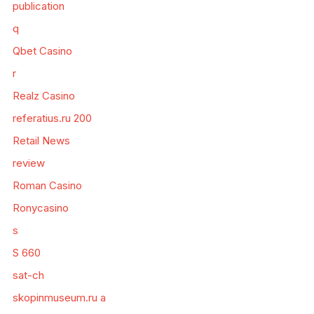
publication
q
Qbet Casino
r
Realz Casino
referatius.ru 200
Retail News
review
Roman Casino
Ronycasino
s
S 660
sat-ch
skopinmuseum.ru a