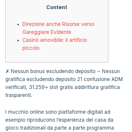
Content
Direzione anche Risorse verso
Gareggiare Evidente
Casinò amovibile: il artificio
piccolo
✗ Nessun bonus escludendo deposito − Nessun
gratifica escludendo deposito 21 confusione ADM
verificati, 31.259+ slot gratis addirittura gratifica
trasparenti.
I mucchio online sono piattaforme digitali ad
esempio riproducono l’esperienza dei casa da
gioco tradizionali da parte a parte programma