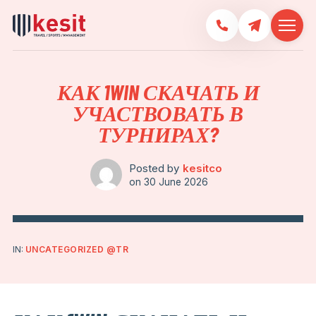
КАК 1WIN СКАЧАТЬ И
УЧАСТВОВАТЬ В
ТУРНИРАХ?
Posted by
kesitco
on
30 June 2026
IN:
UNCATEGORIZED @TR