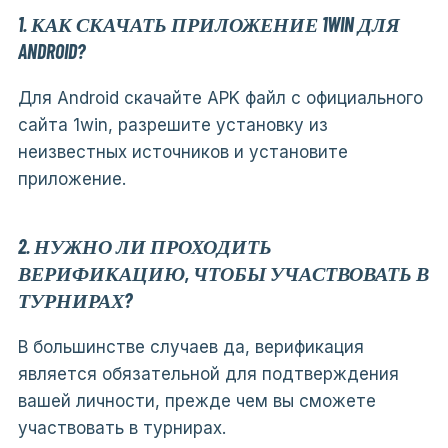
1. КАК СКАЧАТЬ ПРИЛОЖЕНИЕ 1WIN ДЛЯ
ANDROID?
Для Android скачайте APK файл с официального
сайта 1win, разрешите установку из
неизвестных источников и установите
приложение.
2. НУЖНО ЛИ ПРОХОДИТЬ
ВЕРИФИКАЦИЮ, ЧТОБЫ УЧАСТВОВАТЬ В
ТУРНИРАХ?
В большинстве случаев да, верификация
является обязательной для подтверждения
вашей личности, прежде чем вы сможете
участвовать в турнирах.