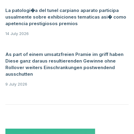
La patologi�a del tunel carpiano aparato participa
usualmente sobre exhibiciones tematicas asi� como
apetencia prestigiosos premios
14 July 2026
As part of einem umsatzfreien Pramie im griff haben
Diese ganz daraus resultierenden Gewinne ohne
Rollover weiters Einschrankungen postwendend
ausschutten
9 July 2026