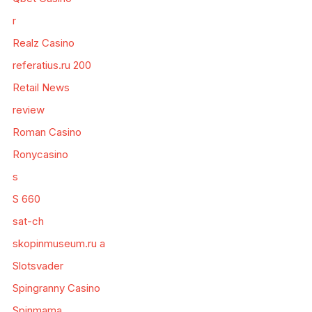
r
Realz Casino
referatius.ru 200
Retail News
review
Roman Casino
Ronycasino
s
S 660
sat-ch
skopinmuseum.ru a
Slotsvader
Spingranny Casino
Spinmama