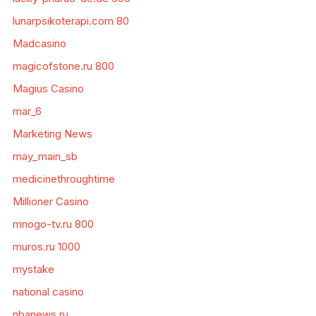
lunarpsikoterapi.com 80
Madcasino
magicofstone.ru 800
Magius Casino
mar_6
Marketing News
may_main_sb
medicinethroughtime
Millioner Casino
mnogo-tv.ru 800
muros.ru 1000
mystake
national casino
nbanews.ru