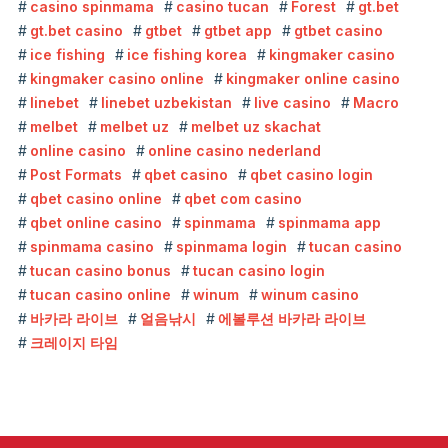
casino spinmama
casino tucan
Forest
gt.bet
gt.bet casino
gtbet
gtbet app
gtbet casino
ice fishing
ice fishing korea
kingmaker casino
kingmaker casino online
kingmaker online casino
linebet
linebet uzbekistan
live casino
Macro
melbet
melbet uz
melbet uz skachat
online casino
online casino nederland
Post Formats
qbet casino
qbet casino login
qbet casino online
qbet com casino
qbet online casino
spinmama
spinmama app
spinmama casino
spinmama login
tucan casino
tucan casino bonus
tucan casino login
tucan casino online
winum
winum casino
바카라 라이브
얼음낚시
에볼루션 바카라 라이브
크레이지 타임