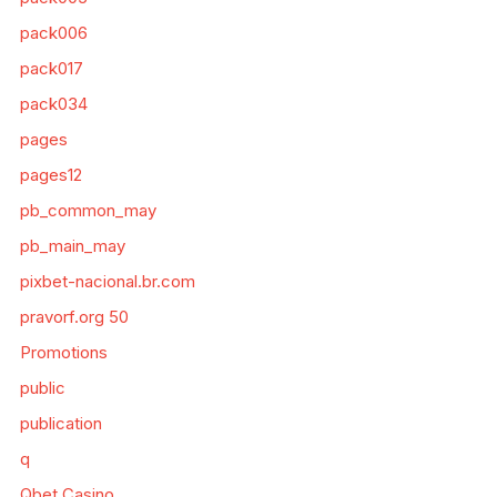
pack006
pack017
pack034
pages
pages12
pb_common_may
pb_main_may
pixbet-nacional.br.com
pravorf.org 50
Promotions
public
publication
q
Qbet Casino