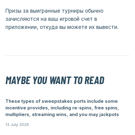
Призы за выигранные турниры обычно
зачисляются на ваш игровой счет в
приложении, откуда вы можете их вывести.
MAYBE YOU WANT TO READ
These types of sweepstakes ports include some
incentive provides, including re-spins, free spins,
multipliers, streaming wins, and you may jackpots
13 July 2026