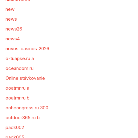
new
news
news26
news4
novos-casinos-2026
o-tuapse.ru a
oceandom.ru
Online stávkovanie
ooatmr.ru a
ooatmr.ru b
oohcongress.ru 300
outdoor365.ru b
pack002
pack005