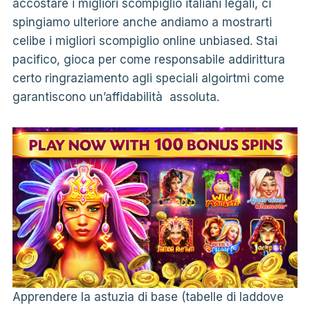
accostare i migliori scompiglio italiani legali, ci
spingiamo ulteriore anche andiamo a mostrarti
celibe i migliori scompiglio online unbiased. Stai
pacifico, gioca per come responsabile addirittura
certo ringraziamento agli speciali algoirtmi come
garantiscono un’affidabilità assoluta.
Apprendere la astuzia di base (tabelle di laddove