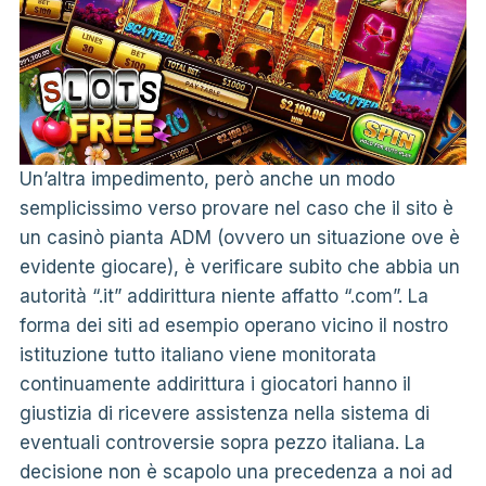
Un’altra impedimento, però anche un modo
semplicissimo verso provare nel caso che il sito è
un casinò pianta ADM (ovvero un situazione ove è
evidente giocare), è verificare subito che abbia un
autorità “.it” addirittura niente affatto “.com”. La
forma dei siti ad esempio operano vicino il nostro
istituzione tutto italiano viene monitorata
continuamente addirittura i giocatori hanno il
giustizia di ricevere assistenza nella sistema di
eventuali controversie sopra pezzo italiana. La
decisione non è scapolo una precedenza a noi ad