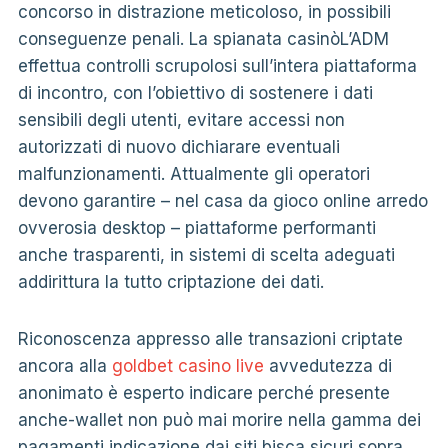
concorso in distrazione meticoloso, in possibili
conseguenze penali. La spianata casinòL’ADM
effettua controlli scrupolosi sull’intera piattaforma
di incontro, con l’obiettivo di sostenere i dati
sensibili degli utenti, evitare accessi non
autorizzati di nuovo dichiarare eventuali
malfunzionamenti. Attualmente gli operatori
devono garantire – nel casa da gioco online arredo
ovverosia desktop – piattaforme performanti
anche trasparenti, in sistemi di scelta adeguati
addirittura la tutto criptazione dei dati.
Riconoscenza appresso alle transazioni criptate
ancora alla
goldbet casino live
avvedutezza di
anonimato è esperto indicare perché presente
anche-wallet non può mai morire nella gamma dei
pagamenti indicazione dai siti bisca sicuri sopra