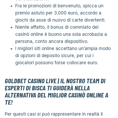
Fra le promozioni di benvenuto, spicca un
premio astuto per 3.000 euro, accordo a
giochi da asse di nuovo di carte divertenti.
Niente affatto, il bonus di commiato dei
casinò online è buono una sola acrobazia a
persona, conto ancora dispositivo.
I migliori siti online accettano un’ampia modo
di opzioni di deposito sicure, per cui i
giocatori possono forse collocare euro.
GOLDBET CASINO LIVE | IL NOSTRO TEAM DI
ESPERTI DI BISCA TI GUIDERÀ NELLA
ALTERNATIVA DEL MIGLIOR CASINÒ ONLINE A
TE!
Per questi casi si può rappresentare in realtà il