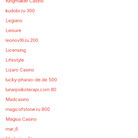
Kingmaker Casino
kudobr.ru 300
Legiano
Leisure
leonov16.ru 200
Licensing
Lifestyle
Lizaro Casino
lucky-pharao-de.de 500
lunarpsikoterapi.com 80
Madcasino
magicofstone.ru 800
Magius Casino
mar_6