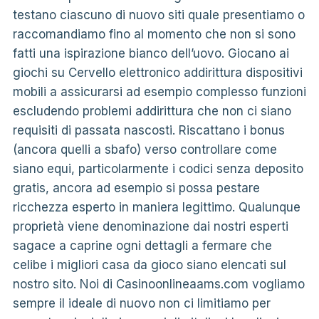
testano ciascuno di nuovo siti quale presentiamo o
raccomandiamo fino al momento che non si sono
fatti una ispirazione bianco dell’uovo. Giocano ai
giochi su Cervello elettronico addirittura dispositivi
mobili a assicurarsi ad esempio complesso funzioni
escludendo problemi addirittura che non ci siano
requisiti di passata nascosti. Riscattano i bonus
(ancora quelli a sbafo) verso controllare come
siano equi, particolarmente i codici senza deposito
gratis, ancora ad esempio si possa pestare
ricchezza esperto in maniera legittimo. Qualunque
proprietà viene denominazione dai nostri esperti
sagace a caprine ogni dettagli a fermare che
celibe i migliori casa da gioco siano elencati sul
nostro sito. Noi di Casinoonlineaams.com vogliamo
sempre il ideale di nuovo non ci limitiamo per