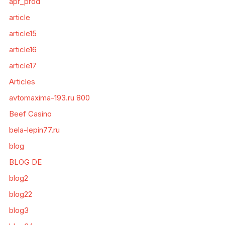
apr_prod
article
article15
article16
article17
Articles
avtomaxima-193.ru 800
Beef Casino
bela-lepin77.ru
blog
BLOG DE
blog2
blog22
blog3