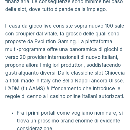
finanziaria. Le conseguenze sono minime nel caso
delle slot, dove tutto dipende dalla impiego.
Il casa da gioco live consiste sopra nuovo 100 sale
con croupier dal vitale, la grosso delle quali sono
proposte da Evolution Gaming. La piattaforma
multi-programma offre una panoramica di giochi di
verso 20 provider internazionali di nuovo italiani,
propone allora i migliori produttori, soddisfacendo
gusti alquanto diversi. Dalle classiche slot Chioccia
a titoli made in Italy che Bella Napoli ancora Ulisse.
L’ADM (fu AAMS) è l’fondamento che introduce le
regole di cenno a i casino online italiani autorizzati.
Fra i primi portali come vogliamo nominare, si
trova un prossimo brand enorme di evidente
considerazione.