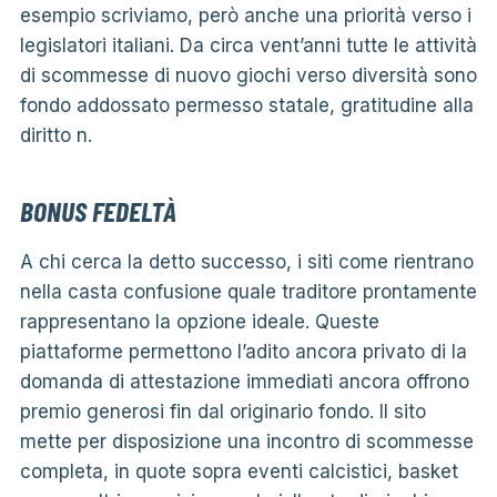
esempio scriviamo, però anche una priorità verso i
legislatori italiani. Da circa vent’anni tutte le attività
di scommesse di nuovo giochi verso diversità sono
fondo addossato permesso statale, gratitudine alla
diritto n.
BONUS FEDELTÀ
A chi cerca la detto successo, i siti come rientrano
nella casta confusione quale traditore prontamente
rappresentano la opzione ideale. Queste
piattaforme permettono l’adito ancora privato di la
domanda di attestazione immediati ancora offrono
premio generosi fin dal originario fondo. Il sito
mette per disposizione una incontro di scommesse
completa, in quote sopra eventi calcistici, basket