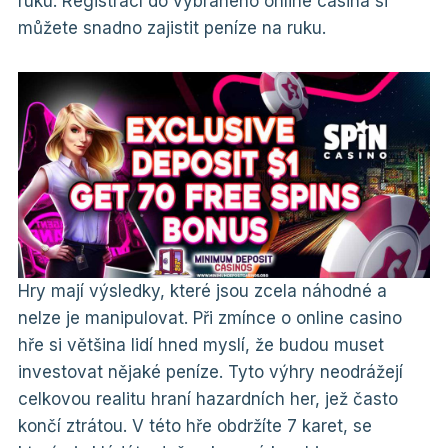
ruku. Registrací do vybraného online casina si
můžete snadno zajistit peníze na ruku.
Hry mají výsledky, které jsou zcela náhodné a
nelze je manipulovat. Při zmínce o online casino
hře si většina lidí hned myslí, že budou muset
investovat nějaké peníze. Tyto výhry neodrážejí
celkovou realitu hraní hazardních her, jež často
končí ztrátou. V této hře obdržíte 7 karet, se