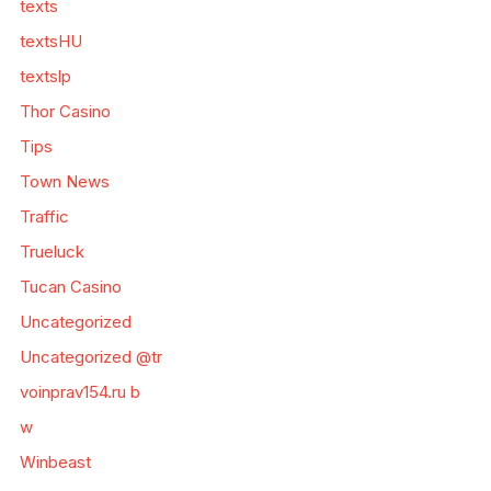
texts
textsHU
textslp
Thor Casino
Tips
Town News
Traffic
Trueluck
Tucan Casino
Uncategorized
Uncategorized @tr
voinprav154.ru b
w
Winbeast