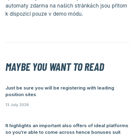
automaty zdarma na našich stránkách jsou přitom
k dispozici pouze v demo módu.
MAYBE YOU WANT TO READ
Just be sure you will be registering with leading
position sites
13 July 2026
It highlights an important also offers of ideal platforms
so you’re able to come across hence bonuses suit