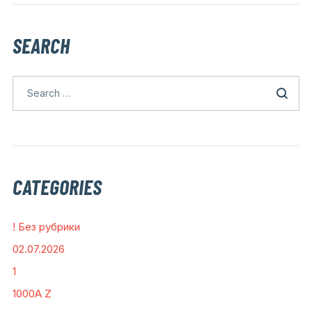
SEARCH
CATEGORIES
! Без рубрики
02.07.2026
1
1000A Z