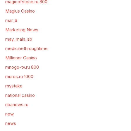
magicofstone.ru 800
Magius Casino
mar_6
Marketing News
may_main_sb
medicinethroughtime
Millioner Casino
mnogo-tv.ru 800
muros.ru 1000
mystake
national casino
nbanews.ru
new
news