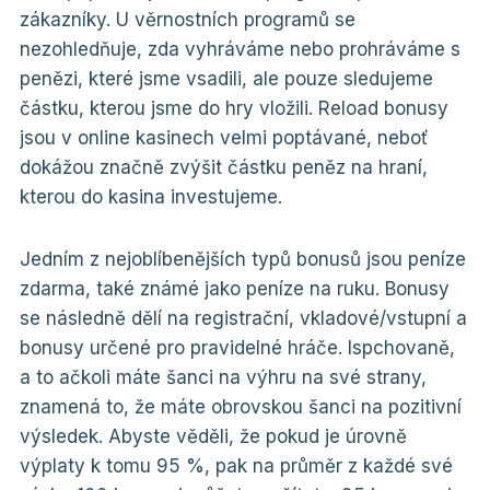
zákazníky. U věrnostních programů se
nezohledňuje, zda vyhráváme nebo prohráváme s
penězi, které jsme vsadili, ale pouze sledujeme
částku, kterou jsme do hry vložili. Reload bonusy
jsou v online kasinech velmi poptávané, neboť
dokážou značně zvýšit částku peněz na hraní,
kterou do kasina investujeme.
Jedním z nejoblíbenějších typů bonusů jsou peníze
zdarma, také známé jako peníze na ruku. Bonusy
se následně dělí na registrační, vkladové/vstupní a
bonusy určené pro pravidelné hráče. Ispchovaně,
a to ačkoli máte šanci na výhru na své strany,
znamená to, že máte obrovskou šanci na pozitivní
výsledek. Abyste věděli, že pokud je úrovně
výplaty k tomu 95 %, pak na průměr z každé své