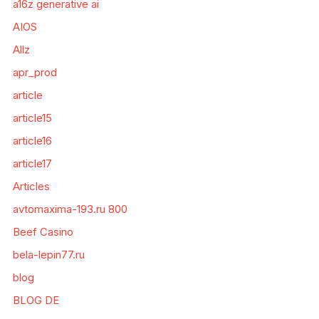
a16z generative ai
AIOS
Allz
apr_prod
article
article15
article16
article17
Articles
avtomaxima-193.ru 800
Beef Casino
bela-lepin77.ru
blog
BLOG DE