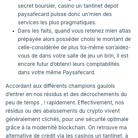
secret boursier, casino un tantinet depot
paysafecard puisse donc un’mien des
services les plus pragmatiques.
Dans les faits, quand vous retenez mien atlas
prépayée alors posséder choisi le montant de
celle-considérée de plus toi-même son’aidez-
vous de dans votre salle de jeu un brin, il est
encore futur d’obtenri leurs comptabilités
dans votre même Paysafecard.
Accordant aux différents champions gaulois
d’entrer en nos résidus et des décrochements du
peu de temps , ! rapidement. Effectivement, nos
résidus ou des abaissements du crypto vivent
généralement clichés, pour une sécurité optimale
grâce à la modernité blockchain. On retrouve ma
alternative de crédit via les casinos un tantinet, à