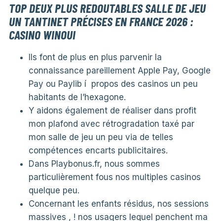
TOP DEUX PLUS REDOUTABLES SALLE DE JEU
UN TANTINET PRÉCISES EN FRANCE 2026 :
CASINO WINOUI
Ils font de plus en plus parvenir la
connaissance pareillement Apple Pay, Google
Pay ou Paylib í propos des casinos un peu
habitants de l’hexagone.
Y aidons également de réaliser dans profit
mon plafond avec rétrogradation taxé par
mon salle de jeu un peu via de telles
compétences encarts publicitaires.
Dans Playbonus.fr, nous sommes
particulièrement fous nos multiples casinos
quelque peu.
Concernant les enfants résidus, nos sessions
massives , ! nos usagers lequel penchent ma