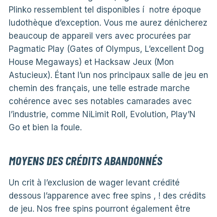
Plinko ressemblent tel disponibles í notre époque
ludothèque d’exception. Vous me aurez dénicherez
beaucoup de appareil vers avec procurées par
Pagmatic Play (Gates of Olympus, L’excellent Dog
House Megaways) et Hacksaw Jeux (Mon
Astucieux). Étant l’un nos principaux salle de jeu en
chemin des français, une telle estrade marche
cohérence avec ses notables camarades avec
l’industrie, comme NiLimit Roll, Evolution, Play’N
Go et bien la foule.
MOYENS DES CRÉDITS ABANDONNÉS
Un crit à l’exclusion de wager levant crédité
dessous l’apparence avec free spins , ! des crédits
de jeu. Nos free spins pourront également être