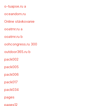
o-tuapse.ru a
oceandom.ru
Online stávkovanie
ooatmr.ru a
ooatmr.ru b
oohcongress.ru 300
outdoor365.ru b
pack002
pack005
pack006
pack017
pack034
pages
pages12