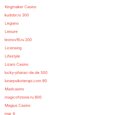
Kingmaker Casino
kudobr.ru 300
Legiano
Leisure
leonov16.ru 200
Licensing
Lifestyle
Lizaro Casino
lucky-pharao-de.de 500
lunarpsikoterapi.com 80
Madcasino
magicofstone.ru 800
Magius Casino
mar_6