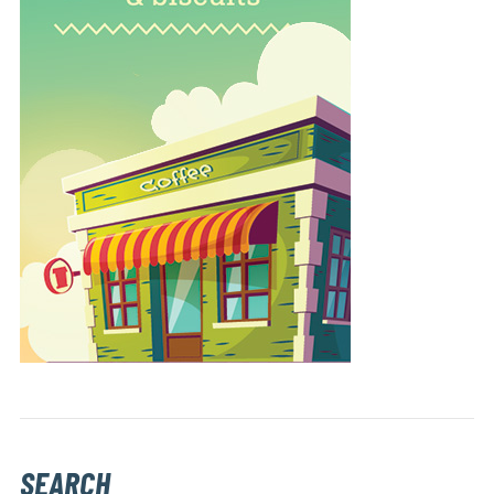
SEARCH