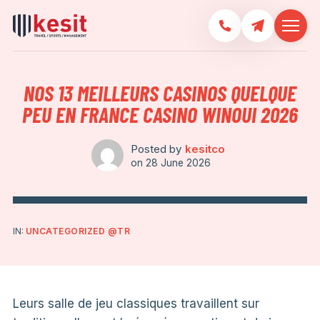
NOS 13 MEILLEURS CASINOS QUELQUE
PEU EN FRANCE CASINO WINOUI 2026
Posted by
kesitco
on
28 June 2026
IN:
UNCATEGORIZED @TR
Leurs salle de jeu classiques travaillent sur