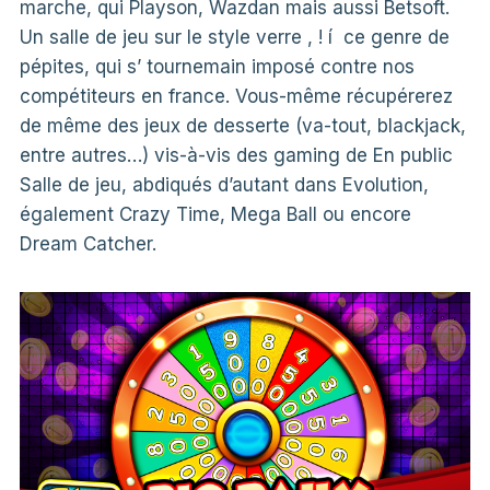
marche, qui Playson, Wazdan mais aussi Betsoft.
Un salle de jeu sur le style verre , ! í ce genre de
pépites, qui s’ tournemain imposé contre nos
compétiteurs en france. Vous-même récupérerez
de même des jeux de desserte (va-tout, blackjack,
entre autres…) vis-à-vis des gaming de En public
Salle de jeu, abdiqués d’autant dans Evolution,
également Crazy Time, Mega Ball ou encore
Dream Catcher.