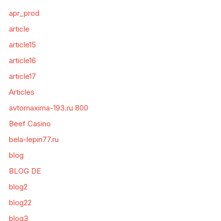
apr_prod
article
article15
article16
article17
Articles
avtomaxima-193.ru 800
Beef Casino
bela-lepin77.ru
blog
BLOG DE
blog2
blog22
blog3