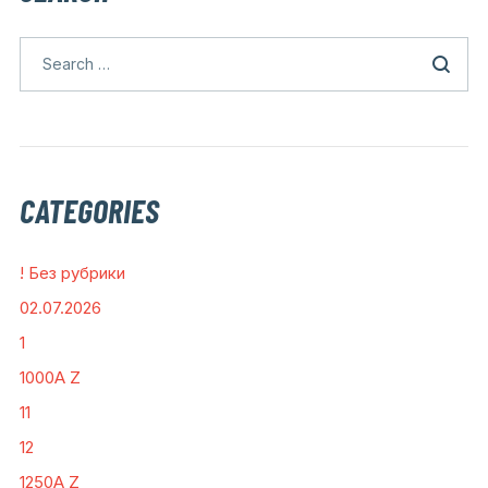
CATEGORIES
! Без рубрики
02.07.2026
1
1000A Z
11
12
1250A Z