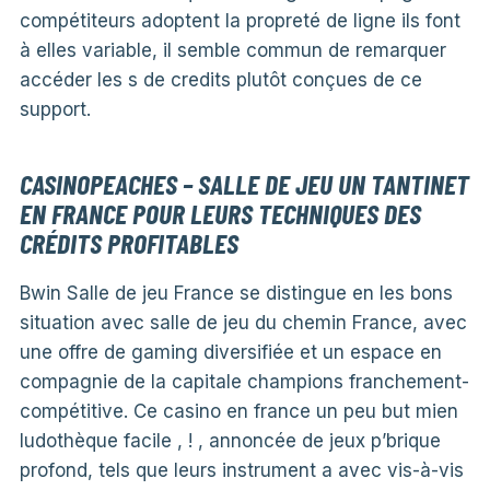
compétiteurs adoptent la propreté de ligne ils font
à elles variable, il semble commun de remarquer
accéder les s de credits plutôt conçues de ce
support.
CASINOPEACHES – SALLE DE JEU UN TANTINET
EN FRANCE POUR LEURS TECHNIQUES DES
CRÉDITS PROFITABLES
Bwin Salle de jeu France se distingue en les bons
situation avec salle de jeu du chemin France, avec
une offre de gaming diversifiée et un espace en
compagnie de la capitale champions franchement-
compétitive. Ce casino en france un peu but mien
ludothèque facile , ! , annoncée de jeux p’brique
profond, tels que leurs instrument a avec vis-à-vis