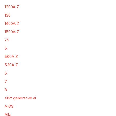
1300A Z
136
1400A Z
1500A Z
25
5
500A Z
530A Z
6
7
8
a16z generative ai
AIOS
Allz