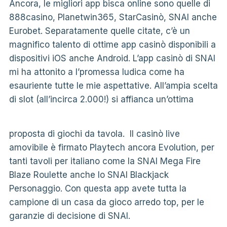
Ancora, le migliori app bisca online sono quelle di
888casino, Planetwin365, StarCasinò, SNAI anche
Eurobet. Separatamente quelle citate, c’è un
magnifico talento di ottime app casinò disponibili a
dispositivi iOS anche Android. L’app casinò di SNAI
mi ha attonito a l’promessa ludica come ha
esauriente tutte le mie aspettative. All’ampia scelta
di slot (all’incirca 2.000!) si affianca un’ottima
proposta di giochi da tavola.
Il casinò live
amovibile è firmato Playtech ancora Evolution, per
tanti tavoli per italiano come la SNAI Mega Fire
Blaze Roulette anche lo SNAI Blackjack
Personaggio. Con questa app avete tutta la
campione di un casa da gioco arredo top, per le
garanzie di decisione di SNAI.