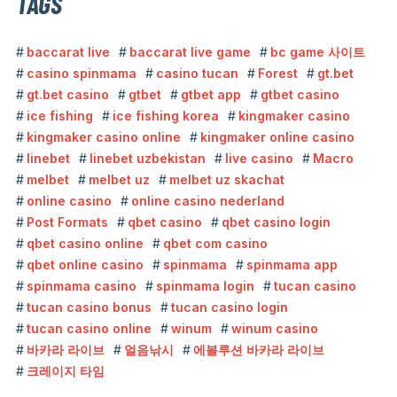
TAGS
baccarat live
baccarat live game
bc game 사이트
casino spinmama
casino tucan
Forest
gt.bet
gt.bet casino
gtbet
gtbet app
gtbet casino
ice fishing
ice fishing korea
kingmaker casino
kingmaker casino online
kingmaker online casino
linebet
linebet uzbekistan
live casino
Macro
melbet
melbet uz
melbet uz skachat
online casino
online casino nederland
Post Formats
qbet casino
qbet casino login
qbet casino online
qbet com casino
qbet online casino
spinmama
spinmama app
spinmama casino
spinmama login
tucan casino
tucan casino bonus
tucan casino login
tucan casino online
winum
winum casino
바카라 라이브
얼음낚시
에볼루션 바카라 라이브
크레이지 타임