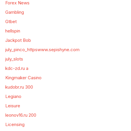
Forex News
Gambling
Gtbet
hellspin
Jackpot Bob
july_pinco_httpswww.sepishyne.com
july_slots
kdc-zd.ru a
Kingmaker Casino
kudobr.ru 300
Legiano
Leisure
leonov16.ru 200
Licensing