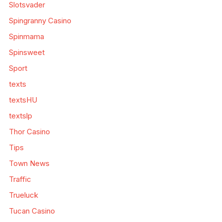
Slotsvader
Spingranny Casino
Spinmama
Spinsweet
Sport
texts
textsHU
textslp
Thor Casino
Tips
Town News
Traffic
Trueluck
Tucan Casino