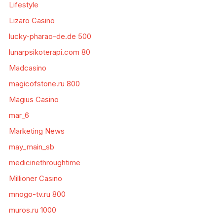
Lifestyle
Lizaro Casino
lucky-pharao-de.de 500
lunarpsikoterapi.com 80
Madcasino
magicofstone.ru 800
Magius Casino
mar_6
Marketing News
may_main_sb
medicinethroughtime
Millioner Casino
mnogo-tv.ru 800
muros.ru 1000