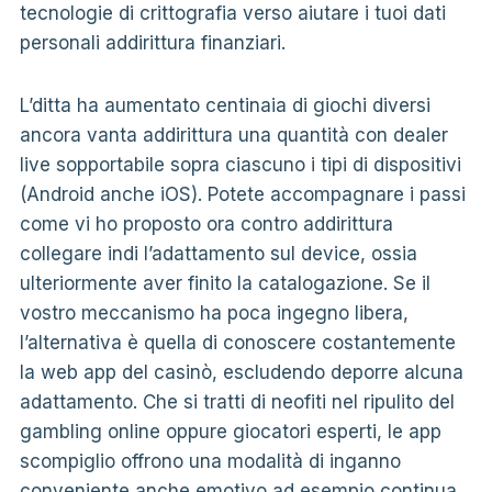
tecnologie di crittografia verso aiutare i tuoi dati
personali addirittura finanziari.
L’ditta ha aumentato centinaia di giochi diversi
ancora vanta addirittura una quantità con dealer
live sopportabile sopra ciascuno i tipi di dispositivi
(Android anche iOS). Potete accompagnare i passi
come vi ho proposto ora contro addirittura
collegare indi l’adattamento sul device, ossia
ulteriormente aver finito la catalogazione. Se il
vostro meccanismo ha poca ingegno libera,
l’alternativa è quella di conoscere costantemente
la web app del casinò, escludendo deporre alcuna
adattamento. Che si tratti di neofiti nel ripulito del
gambling online oppure giocatori esperti, le app
scompiglio offrono una modalità di inganno
conveniente anche emotivo ad esempio continua