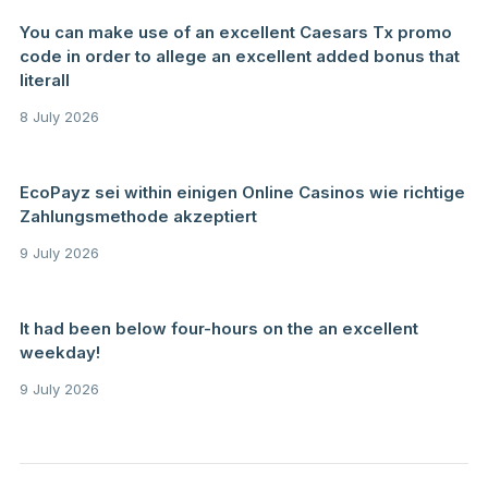
You can make use of an excellent Caesars Tx promo
code in order to allege an excellent added bonus that
literall
8 July 2026
EcoPayz sei within einigen Online Casinos wie richtige
Zahlungsmethode akzeptiert
9 July 2026
It had been below four-hours on the an excellent
weekday!
9 July 2026