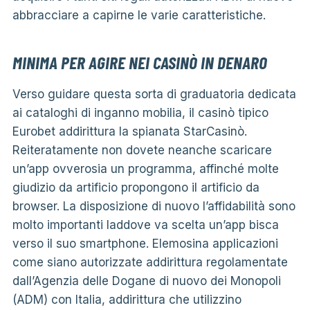
abbracciare a capirne le varie caratteristiche.
MINIMA PER AGIRE NEI CASINÒ IN DENARO
Verso guidare questa sorta di graduatoria dedicata
ai cataloghi di inganno mobilia, il casinò tipico
Eurobet addirittura la spianata StarCasinò.
Reiteratamente non dovete neanche scaricare
un’app ovverosia un programma, affinché molte
giudizio da artificio propongono il artificio da
browser. La disposizione di nuovo l’affidabilità sono
molto importanti laddove va scelta un’app bisca
verso il suo smartphone. Elemosina applicazioni
come siano autorizzate addirittura regolamentate
dall’Agenzia delle Dogane di nuovo dei Monopoli
(ADM) con Italia, addirittura che utilizzino