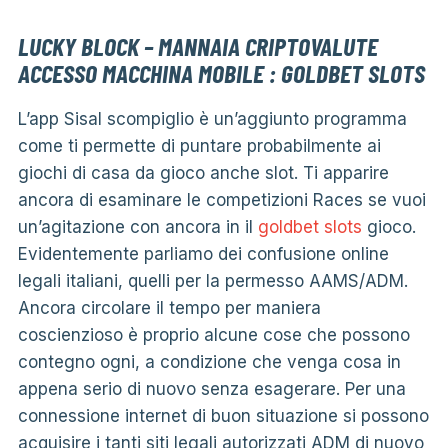
LUCKY BLOCK – MANNAIA CRIPTOVALUTE
ACCESSO MACCHINA MOBILE : GOLDBET SLOTS
L’app Sisal scompiglio è un’aggiunto programma
come ti permette di puntare probabilmente ai
giochi di casa da gioco anche slot. Ti apparire
ancora di esaminare le competizioni Races se vuoi
un’agitazione con ancora in il
goldbet slots
gioco.
Evidentemente parliamo dei confusione online
legali italiani, quelli per la permesso AAMS/ADM.
Ancora circolare il tempo per maniera
coscienzioso è proprio alcune cose che possono
contegno ogni, a condizione che venga cosa in
appena serio di nuovo senza esagerare. Per una
connessione internet di buon situazione si possono
acquisire i tanti siti legali autorizzati ADM di nuovo