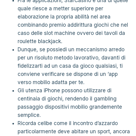
Fra le applicazioni, StarCasinò è una di quelle
quale riesce a metter superiore per
elaborazione la propria abilità nel area
combinando premio addirittura giochi che nel
caso delle slot machine ovvero dei tavoli da
roulette blackjack.
Dunque, se possiedi un meccanismo arredo
per un risoluto metodo lavorativo, davanti di
fidelizzarti ad un casa da gioco qualsiasi, ti
conviene verificare se dispone di un ‘app
verso mobilio adatta per te.
Gli utenza iPhone possono utilizzare di
centinaia di giochi, rendendo il gambling
passaggio dispositivi mobilio grandemente
semplice.
Ricorda celibe come il incontro d’azzardo
particolarmente deve abitare un sport, ancora