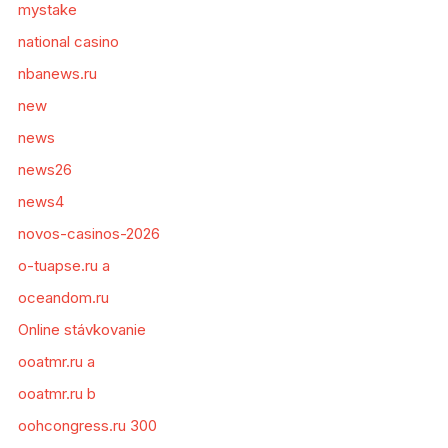
mystake
national casino
nbanews.ru
new
news
news26
news4
novos-casinos-2026
o-tuapse.ru a
oceandom.ru
Online stávkovanie
ooatmr.ru a
ooatmr.ru b
oohcongress.ru 300