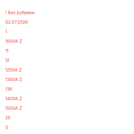
! Без рубрики
02.07.2026
1
1000A Z
11
12
1250A Z
1300A Z
136
1400A Z
1500A Z
25
5