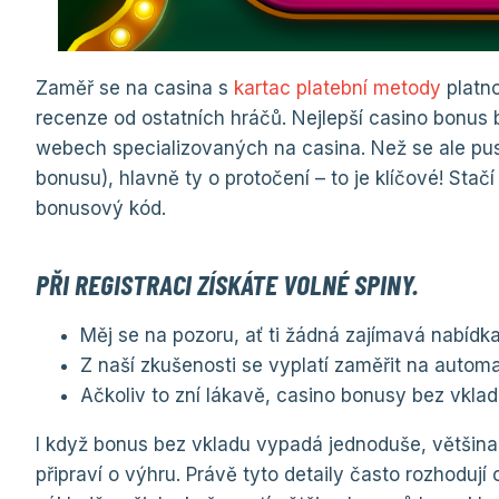
Zaměř se na casina s
kartac platební metody
platno
recenze od ostatních hráčů. Nejlepší casino bonus 
webech specializovaných na casina. Než se ale pus
bonusu), hlavně ty o protočení – to je klíčové! Stačí
bonusový kód.
PŘI REGISTRACI ZÍSKÁTE VOLNÉ SPINY.
Měj se na pozoru, ať ti žádná zajímavá nabídk
Z naší zkušenosti se vyplatí zaměřit na automa
Ačkoliv to zní lákavě, casino bonusy bez vkla
I když bonus bez vkladu vypadá jednoduše, většina 
připraví o výhru. Právě tyto detaily často rozhodu