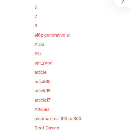
6
7
8
a16z generative ai
AIOS
Allz
apr_prod
article
article15
article16
article17
Articles
avtomaxima-193.ru 800
Beef Casino