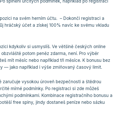
 Po splnění určitých podmínek, například po registraci
spozici na svém herním účtu.
– Dokonči registraci a
vůj hráčský účet a získej 100% navíc ke svému vkladu
ici kdykoliv si usmyslíš. Ve většině českých online
, obzvláště potom peněz zdarma, není. Pro výběr
eš mít měsíc nebo například tři měsíce. K bonusu bez
 — jako například i výše zmiňovaný časový limit.
é zaručuje vysokou úroveň bezpečnosti a štědrou
určité mírné podmínky. Po registraci si zde můžeš
oduchými podmínkami. Kombinace registračního bonusu a
potěší free spiny, jindy dostaneš peníze nebo sázku