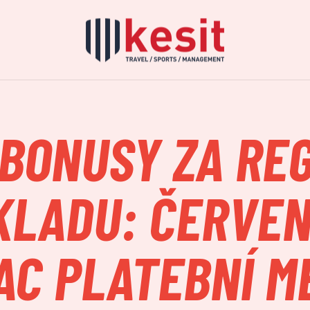
 BONUSY ZA REG
KLADU: ČERVEN
AC PLATEBNÍ M