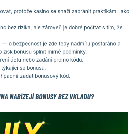
vat, protože kasino se snaží zabránit praktikám, jako
 bez rizika, ale zároveň je dobré počítat s tím, že
 — o bezpečnost je zde tedy nadmíru postaráno a
ro zisk bonusu splnit mírné podmínky.
věření účtu nebo zadání promo kódu.
týkající se bonusu.
 případně zadat bonusový kód.
INA NABÍZEJÍ BONUSY BEZ VKLADU?