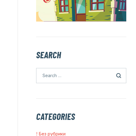
SEARCH
CATEGORIES
! Без рубрики