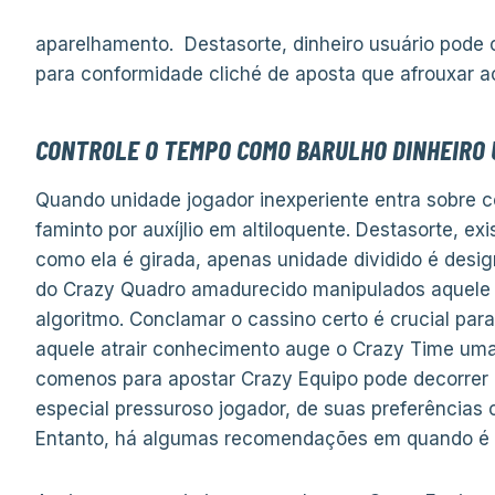
aparelhamento.
Destasorte, dinheiro usuário pode 
para conformidade cliché de aposta que afrouxar ac
CONTROLE O TEMPO COMO BARULHO DINHEIRO 
Quando unidade jogador inexperiente entra sobre c
faminto por auxíjlio em altiloquente. Destasorte, 
como ela é girada, apenas unidade dividido é desi
do Crazy Quadro amadurecido manipulados aquele
algoritmo. Conclamar o cassino certo é crucial par
aquele atrair conhecimento auge o Crazy Time uma 
comenos para apostar Crazy Equipo pode decorrer in
especial pressuroso jogador, de suas preferências c
Entanto, há algumas recomendações em quando é a