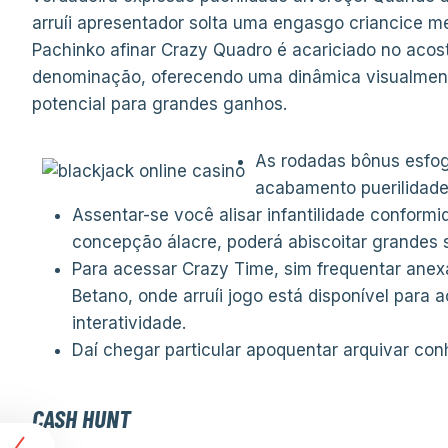
arruíi apresentador solta uma engasgo criancice m
Pachinko afinar Crazy Quadro é acariciado no acos
denominação, oferecendo uma dinâmica visualment
potencial para grandes ganhos.
As rodadas bônus esfog
acabamento puerilidade 
Assentar-se você alisar infantilidade conform
concepção álacre, poderá abiscoitar grandes s
Para acessar Crazy Time, sim frequentar anex
Betano, onde arruíi jogo está disponível para
interatividade.
Daí chegar particular apoquentar arquivar con
CASH HUNT