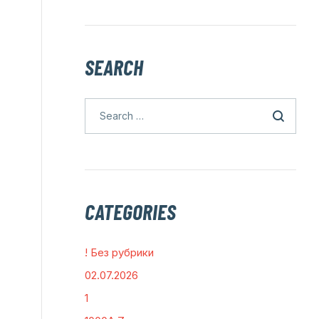
SEARCH
CATEGORIES
! Без рубрики
02.07.2026
1