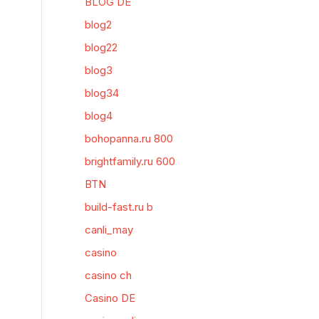
BLOG DE
blog2
blog22
blog3
blog34
blog4
bohopanna.ru 800
brightfamily.ru 600
BTN
build-fast.ru b
canli_may
casino
casino ch
Casino DE