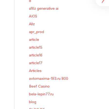
8
a16z generative ai
AIOS
Allz
apr_prod
article
article15
article16
article17
Articles
avtomaxima-193.ru 800
Beef Casino
bela-lepin77.ru
blog