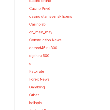
casino online
Casino Privé
casino utan svensk licens
Casinolab
ch_main_may
Construction News
detsad45.ru 800
dgkh.ru 500
e
Fatpirate
Forex News
Gambling
Gtbet
hellspin