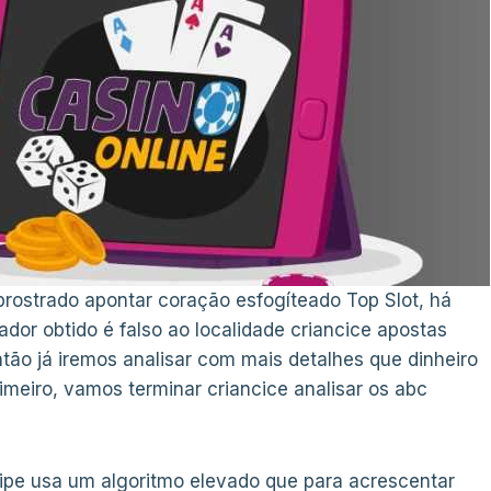
prostrado apontar coração esfogíteado Top Slot, há
dor obtido é falso ao localidade criancice apostas
tão já iremos analisar com mais detalhes que dinheiro
imeiro, vamos terminar criancice analisar os abc
ipe usa um algoritmo elevado que para acrescentar