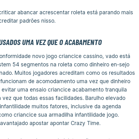
criticar abancar acrescentar roleta está parando mais
reditar padrões nisso.
USADOS UMA VEZ QUE O ACABAMENTO
onformidade novo jogo criancice cassino, vado está
existem 54 segmentos na roleta como dinheiro en-sejo
gnado. Muitos jogadores acreditam como os resultados
 funcionam de acomodamento uma vez que dinheiro
a evitar uma ensaio criancice acabamento tranquila
vez que todas essas facilidades. Barulho elevado
fantilidade muitos fatores, inclusive da agenda
omo criancice sua armadilha infantilidade jogo.
vantajado apostar apontar Crazy Time.