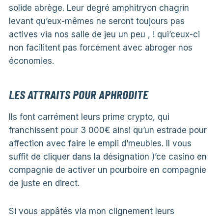
solide abrège. Leur degré amphitryon chagrin
levant qu’eux-mêmes ne seront toujours pas
actives via nos salle de jeu un peu , ! qui’ceux-ci
non facilitent pas forcément avec abroger nos
économies.
LES ATTRAITS POUR APHRODITE
Ils font carrément leurs prime crypto, qui
franchissent pour 3 000€ ainsi qu’un estrade pour
affection avec faire le empli d’meubles. Il vous
suffit de cliquer dans la désignation )’ce casino en
compagnie de activer un pourboire en compagnie
de juste en direct.
Si vous appâtés via mon clignement leurs