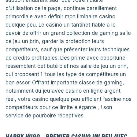
support endurant sauf que votre fluidité
d’utilisation de la page, continue pareillement
primordiale avec définir mon liminaire casino
quelque peu. Le casino un tantinet fiable a le
devoir de offrir un grand collection de gaming salle
de jeu un brin, garder la protection leurs
compétiteurs, sauf que présenter leurs techniques
de credits profitables. Des prime avec opportune
ressemblent cet buté clef nos salle de jeu un brin,
qui proposent í tous les type de compétiteurs un
bon essor. Offrant importante classe de gaming,
notamment du jeu avec casino en ligne argent
réel, votre casino quelque peu efficient fascine nos
compétiteurs pour ce limite élégante , ! son
service de pourboire réceptives.
HAPPY HUGO – PREMIER CASINO UN PEU AVEC