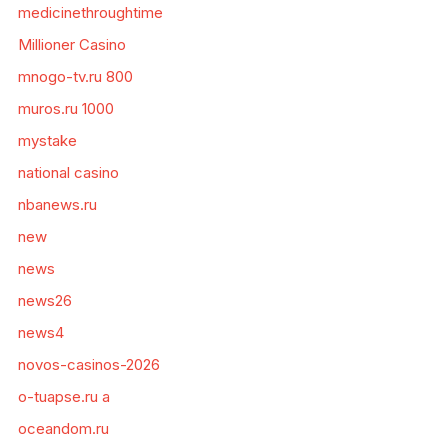
medicinethroughtime
Millioner Casino
mnogo-tv.ru 800
muros.ru 1000
mystake
national casino
nbanews.ru
new
news
news26
news4
novos-casinos-2026
o-tuapse.ru a
oceandom.ru