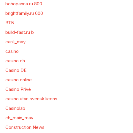
bohopanna.ru 800
brightfamily.ru 600
BTN
build-fast.ru b
canli_may
casino
casino ch
Casino DE
casino online
Casino Privé
casino utan svensk licens
Casinolab
ch_main_may
Construction News