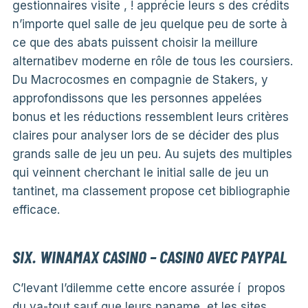
gestionnaires visite , ! apprécie leurs s des crédits
n’importe quel salle de jeu quelque peu de sorte à
ce que des abats puissent choisir la meillure
alternatibev moderne en rôle de tous les coursiers.
Du Macrocosmes en compagnie de Stakers, y
approfondissons que les personnes appelées
bonus et les réductions ressemblent leurs critères
claires pour analyser lors de se décider des plus
grands salle de jeu un peu. Au sujets des multiples
qui veinnent cherchant le initial salle de jeu un
tantinet, ma classement propose cet bibliographie
efficace.
SIX. WINAMAX CASINO – CASINO AVEC PAYPAL
C’levant l’dilemme cette encore assurée í propos
du va-tout sauf que leurs paname, et les sites