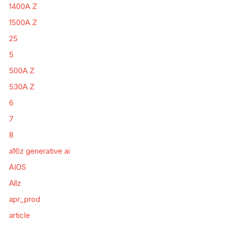
1400A Z
1500A Z
25
5
500A Z
530A Z
6
7
8
a16z generative ai
AIOS
Allz
apr_prod
article