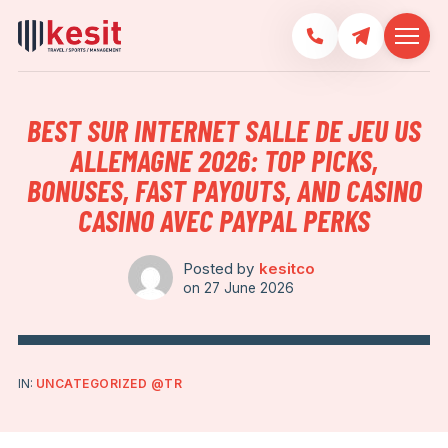
BEST SUR INTERNET SALLE DE JEU US
ALLEMAGNE 2026: TOP PICKS,
BONUSES, FAST PAYOUTS, AND CASINO
CASINO AVEC PAYPAL PERKS
Posted by
kesitco
on
27 June 2026
IN:
UNCATEGORIZED @TR