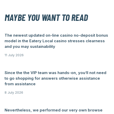
MAYBE YOU WANT TO READ
The newest updated on-line casino no-deposit bonus
model in the Eatery Local casino stresses clearness
and you may sustainability
11 July 2026
Since the the VIP team was hands-on, you’ll not need
to go shopping for answers otherwise assistance
from assistance
8 July 2026
Nevertheless, we performed our very own browse