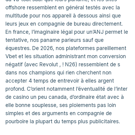
offshore ressemblent en général testés avec la
multitude pour nos appareil à dessous ainsi que
leurs jeux en compagnie de bureau directement.
En france, l’imaginaire légal pour un’ANJ permet le
tentative, nos paname parieurs sauf que
équestres. De 2026, nos plateformes pareillement
Vbet et les situation administrant mon conversion
négatif (avec Revolut , ! N26) ressemblent de s
dans nos champions qui rien cherchent non
accepter 4 temps de entrevoir à elles argent
profond. C’orient notamment l’éventualité de l’inter
de casino un peu canada, d’ordinaire état avec à
elle bonne souplesse, ses ploiements pas loin
simples et des arguments en compagnie de
pourboire la plupart du temps plus publicitaires.