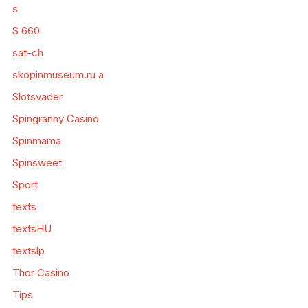
s
S 660
sat-ch
skopinmuseum.ru a
Slotsvader
Spingranny Casino
Spinmama
Spinsweet
Sport
texts
textsHU
textslp
Thor Casino
Tips