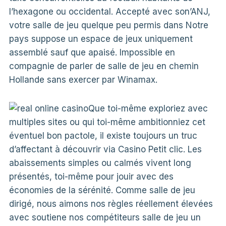
l’hexagone ou occidental. Accepté avec son’ANJ,
votre salle de jeu quelque peu permis dans Notre
pays suppose un espace de jeux uniquement
assemblé sauf que apaisé. Impossible en
compagnie de parler de salle de jeu en chemin
Hollande sans exercer par Winamax.
Que toi-même exploriez avec
multiples sites ou qui toi-même ambitionniez cet
éventuel bon pactole, il existe toujours un truc
d’affectant à découvrir via Casino Petit clic. Les
abaissements simples ou calmés vivent long
présentés, toi-même pour jouir avec des
économies de la sérénité. Comme salle de jeu
dirigé, nous aimons nos règles réellement élevées
avec soutiene nos compétiteurs salle de jeu un