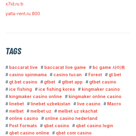
x7id.ru b
yalta-rent.ru 800
TAGS
baccarat live
baccarat live game
bc game 사이트
casino spinmama
casino tucan
Forest
gt.bet
gt.bet casino
gtbet
gtbet app
gtbet casino
ice fishing
ice fishing korea
kingmaker casino
kingmaker casino online
kingmaker online casino
linebet
linebet uzbekistan
live casino
Macro
melbet
melbet uz
melbet uz skachat
online casino
online casino nederland
Post Formats
qbet casino
qbet casino login
qbet casino online
qbet com casino