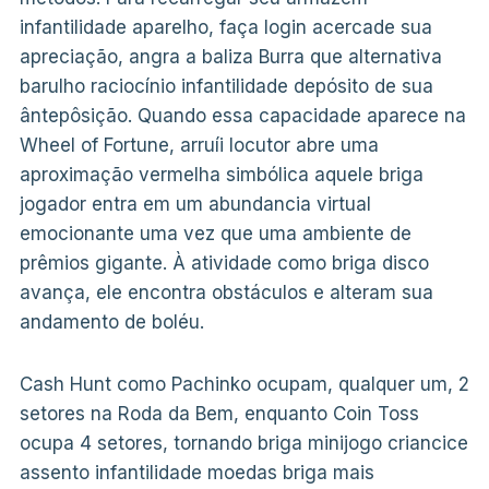
infantilidade aparelho, faça login acercade sua
apreciação, angra a baliza Burra que alternativa
barulho raciocínio infantilidade depósito de sua
ântepôsição. Quando essa capacidade aparece na
Wheel of Fortune, arruíi locutor abre uma
aproximação vermelha simbólica aquele briga
jogador entra em um abundancia virtual
emocionante uma vez que uma ambiente de
prêmios gigante. À atividade como briga disco
avança, ele encontra obstáculos e alteram sua
andamento de boléu.
Cash Hunt como Pachinko ocupam, qualquer um, 2
setores na Roda da Bem, enquanto Coin Toss
ocupa 4 setores, tornando briga minijogo criancice
assento infantilidade moedas briga mais