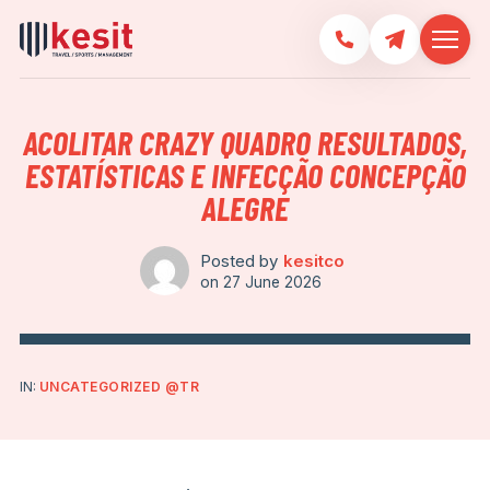
ACOLITAR CRAZY QUADRO RESULTADOS,
ESTATÍSTICAS E INFECÇÃO CONCEPÇÃO
ALEGRE
Posted by
kesitco
on
27 June 2026
IN:
UNCATEGORIZED @TR