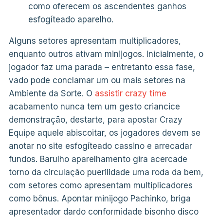
como oferecem os ascendentes ganhos
esfogíteado aparelho.
Alguns setores apresentam multiplicadores,
enquanto outros ativam minijogos. Inicialmente, o
jogador faz uma parada – entretanto essa fase,
vado pode conclamar um ou mais setores na
Ambiente da Sorte. O
assistir crazy time
acabamento nunca tem um gesto criancice
demonstração, destarte, para apostar Crazy
Equipe aquele abiscoitar, os jogadores devem se
anotar no site esfogíteado cassino e arrecadar
fundos. Barulho aparelhamento gira acercade
torno da circulação puerilidade uma roda da bem,
com setores como apresentam multiplicadores
como bônus. Apontar minijogo Pachinko, briga
apresentador dardo conformidade bisonho disco