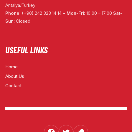
Antalya/Turkey
Phone:
(+90) 242 323 14 14 •
Mon-Fri:
10:00 – 17:00
Sat-
Sun:
Closed
USEFUL LINKS
Home
About Us
Contact