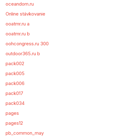
oceandom.ru
Online stávkovanie
ooatmr.ru a
ooatmr.ru b
oohcongress.ru 300
outdoor365.ru b
pack002
pack005
pack006
pack017
pack034
pages
pages12
pb_common_may