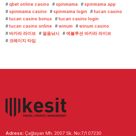
qbet online casino
spinmama
spinmama app
spinmama casino
spinmama login
tucan casino
tucan casino bonus
tucan casino login
tucan casino online
winum
winum casino
바카라 라이브
얼음낚시
에볼루션 바카라 라이브
크레이지 타임
Adress:
Çağlayan Mh. 2007 Sk. No:7/1 07230