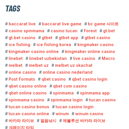
TAGS
baccarat live
baccarat live game
bc game 사이트
casino spinmama
casino tucan
Forest
gt.bet
gt.bet casino
gtbet
gtbet app
gtbet casino
ice fishing
ice fishing korea
kingmaker casino
kingmaker casino online
kingmaker online casino
linebet
linebet uzbekistan
live casino
Macro
melbet
melbet uz
melbet uz skachat
online casino
online casino nederland
Post Formats
qbet casino
qbet casino login
qbet casino online
qbet com casino
qbet online casino
spinmama
spinmama app
spinmama casino
spinmama login
tucan casino
tucan casino bonus
tucan casino login
tucan casino online
winum
winum casino
바카라 라이브
얼음낚시
에볼루션 바카라 라이브
크레이지 타임