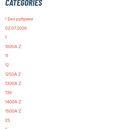
CATEGORIES
! Без рубрики
02.07.2026
1
1000A Z
11
12
1250A Z
1300A Z
136
1400A Z
1500A Z
25