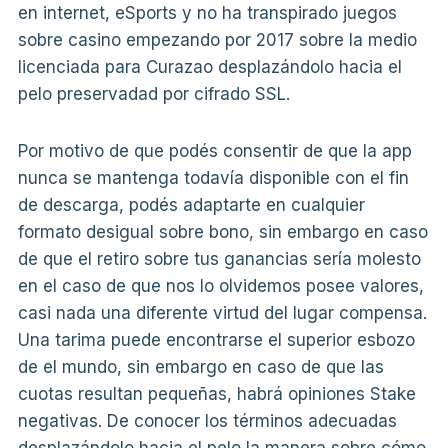
en internet, eSports y no ha transpirado juegos
sobre casino empezando por 2017 sobre la medio
licenciada para Curazao desplazándolo hacia el
pelo preservadad por cifrado SSL.
Por motivo de que podés consentir de que la app
nunca se mantenga todavía disponible con el fin
de descarga, podés adaptarte en cualquier
formato desigual sobre bono, sin embargo en caso
de que el retiro sobre tus ganancias serí­a molesto
en el caso de que nos lo olvidemos posee valores,
casi nada una diferente virtud del lugar compensa.
Una tarima puede encontrarse el superior esbozo
de el mundo, sin embargo en caso de que las
cuotas resultan pequeñas, habrá opiniones Stake
negativas. De conocer los términos adecuadas