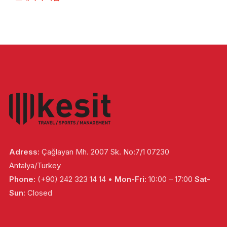
Adress:
Çağlayan Mh. 2007 Sk. No:7/1 07230
Antalya/Turkey
Phone:
(+90) 242 323 14 14 •
Mon-Fri:
10:00 – 17:00
Sat-
Sun:
Closed