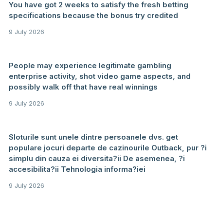
You have got 2 weeks to satisfy the fresh betting
specifications because the bonus try credited
9 July 2026
People may experience legitimate gambling
enterprise activity, shot video game aspects, and
possibly walk off that have real winnings
9 July 2026
Sloturile sunt unele dintre persoanele dvs. get
populare jocuri departe de cazinourile Outback, pur ?i
simplu din cauza ei diversita?ii De asemenea, ?i
accesibilita?ii Tehnologia informa?iei
9 July 2026