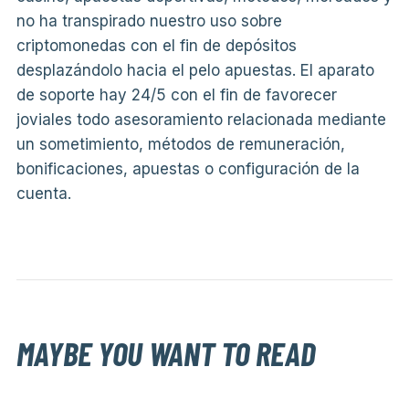
no ha transpirado nuestro uso sobre
criptomonedas con el fin de depósitos
desplazándolo hacia el pelo apuestas. El aparato
de soporte hay 24/5 con el fin de favorecer
joviales todo asesoramiento relacionada mediante
un sometimiento, métodos de remuneración,
bonificaciones, apuestas o configuración de la
cuenta.
MAYBE YOU WANT TO READ