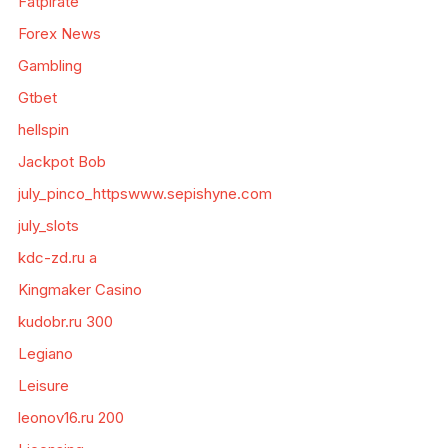
Fatpirate
Forex News
Gambling
Gtbet
hellspin
Jackpot Bob
july_pinco_httpswww.sepishyne.com
july_slots
kdc-zd.ru a
Kingmaker Casino
kudobr.ru 300
Legiano
Leisure
leonov16.ru 200