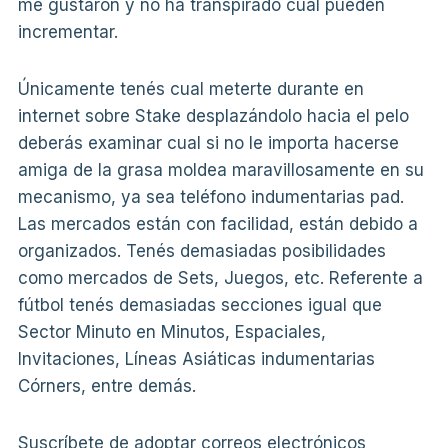
me gustaron y no ha transpirado cual pueden
incrementar.
Únicamente tenés cual meterte durante en
internet sobre Stake desplazándolo hacia el pelo
deberás examinar cual si no le importa hacerse
amiga de la grasa moldea maravillosamente en su
mecanismo, ya sea teléfono indumentarias pad.
Las mercados están con facilidad, están debido a
organizados. Tenés demasiadas posibilidades
como mercados de Sets, Juegos, etc. Referente a
fútbol tenés demasiadas secciones igual que
Sector Minuto en Minutos, Espaciales,
Invitaciones, Líneas Asiáticas indumentarias
Córners, entre demás.
Suscríbete de adoptar correos electrónicos