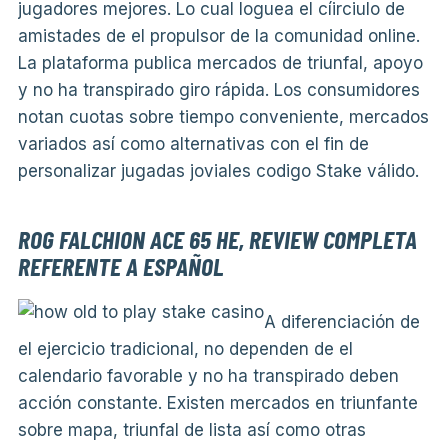
jugadores mejores. Lo cual loguea el cí­irciulo de
amistades de el propulsor de la comunidad online.
La plataforma publica mercados de triunfal, apoyo
y no ha transpirado giro rápida. Los consumidores
notan cuotas sobre tiempo conveniente, mercados
variados así­ como alternativas con el fin de
personalizar jugadas joviales codigo Stake válido.
ROG FALCHION ACE 65 HE, REVIEW COMPLETA
REFERENTE A ESPAÑOL
A diferenciación de
el ejercicio tradicional, no dependen de el
calendario favorable y no ha transpirado deben
acción constante. Existen mercados en triunfante
sobre mapa, triunfal de lista así­ como otras