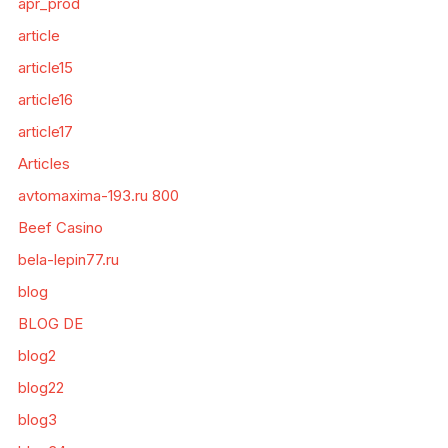
apr_prod
article
article15
article16
article17
Articles
avtomaxima-193.ru 800
Beef Casino
bela-lepin77.ru
blog
BLOG DE
blog2
blog22
blog3