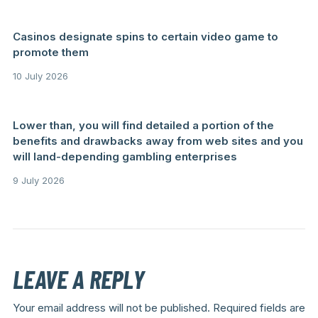
Casinos designate spins to certain video game to
promote them
10 July 2026
Lower than, you will find detailed a portion of the
benefits and drawbacks away from web sites and you
will land-depending gambling enterprises
9 July 2026
LEAVE A REPLY
Your email address will not be published.
Required fields are