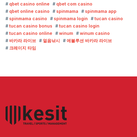
qbet casino online
qbet com casino
qbet online casino
spinmama
spinmama app
spinmama casino
spinmama login
tucan casino
tucan casino bonus
tucan casino login
tucan casino online
winum
winum casino
바카라 라이브
얼음낚시
에볼루션 바카라 라이브
크레이지 타임