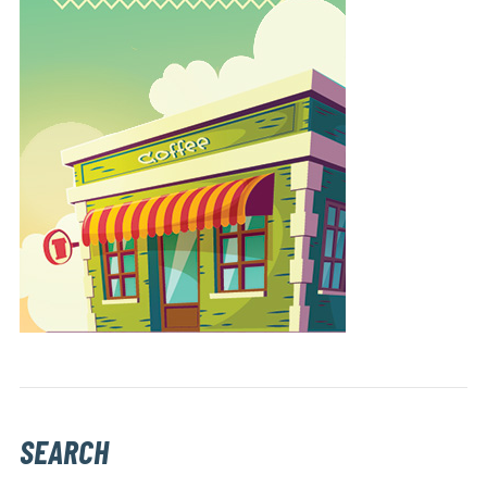
SEARCH