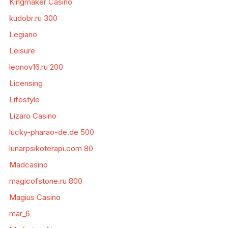
Kingmaker Casino
kudobr.ru 300
Legiano
Leisure
leonov16.ru 200
Licensing
Lifestyle
Lizaro Casino
lucky-pharao-de.de 500
lunarpsikoterapi.com 80
Madcasino
magicofstone.ru 800
Magius Casino
mar_6