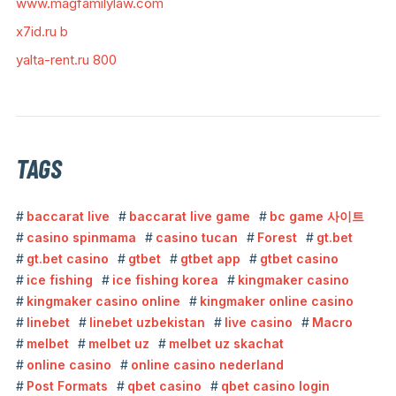
www.magfamilylaw.com
x7id.ru b
yalta-rent.ru 800
TAGS
baccarat live
baccarat live game
bc game 사이트
casino spinmama
casino tucan
Forest
gt.bet
gt.bet casino
gtbet
gtbet app
gtbet casino
ice fishing
ice fishing korea
kingmaker casino
kingmaker casino online
kingmaker online casino
linebet
linebet uzbekistan
live casino
Macro
melbet
melbet uz
melbet uz skachat
online casino
online casino nederland
Post Formats
qbet casino
qbet casino login