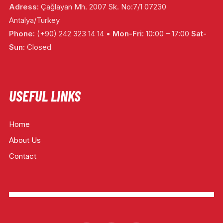
Adress:
Çağlayan Mh. 2007 Sk. No:7/1 07230
Antalya/Turkey
Phone:
(+90) 242 323 14 14 •
Mon-Fri:
10:00 – 17:00
Sat-
Sun:
Closed
USEFUL LINKS
Home
About Us
Contact